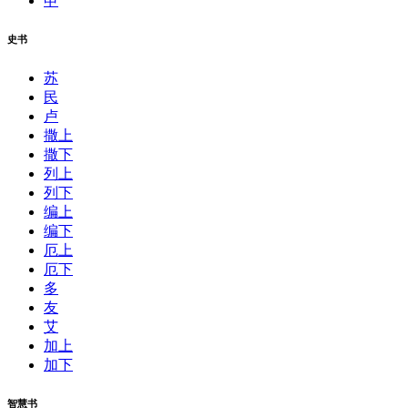
申
史书
苏
民
卢
撒上
撒下
列上
列下
编上
编下
厄上
厄下
多
友
艾
加上
加下
智慧书