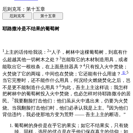
厄则克耳：第十五章
厄则克耳
第十五章
耶路撒冷是不结果的葡萄树
1
2
上主的话传给我说：
“人子，树林中这棵葡萄树，到底有什
3
么超越其他一切树木之处？
岂能取它的木材制造用具，或者
4
能取出它一根枝条，在上面悬挂器具？
只有投入火中焚烧；
①
5
火焚烧了它的两端，中间也在焚烧；它还能有什么用途？
当它完整时，还不能作什么用具，何况经火燃烧焚化之后，岂
6
不是更不能制造什么用具？
为此，吾主上主这样说：我怎样
把树林中的葡萄树投入火中焚烧，也必怎样对待耶路撒冷的居
7
民。
我要翻脸打击他们：他们虽从火中逃出来，仍要为火焚
8
烧。当我翻脸打击他们时，他们必承认我是上主。
因为他们
背信违约，我必使那地方变为荒野 —— 吾主上主的断语。”
葡萄树的身价是在乎它的果实；如它不结果实，只有烧
掉。同样，选民的优点是在乎他们保存真主的信仰：如