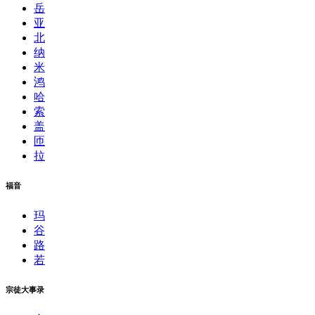
岳
亚
北
纳
米
鸿
哈
索
盖
匝
拉
福音
玛
谷
路
若
宗徒大事录