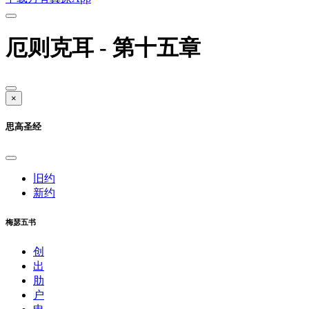
厄则克耳 - 第十五章
×
思高圣经
旧约
新约
梅瑟五书
创
出
肋
户