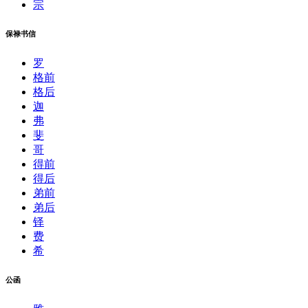
宗
保禄书信
罗
格前
格后
迦
弗
斐
哥
得前
得后
弟前
弟后
铎
费
希
公函