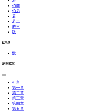
雅
伯前
伯后
若一
若二
若三
犹
默示录
默
厄则克耳
引言
第一章
第二章
第三章
第四章
第五章