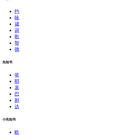
约
咏
箴
训
歌
智
德
先知书
依
耶
哀
巴
则
达
小先知书
欧