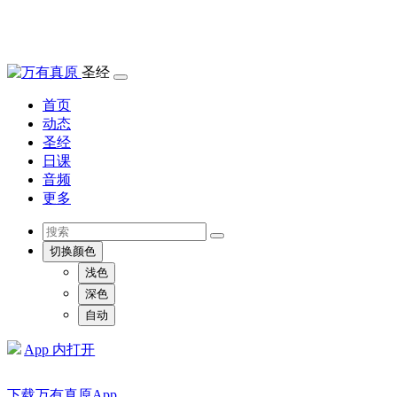
圣经
首页
动态
圣经
日课
音频
更多
切换颜色
浅色
深色
自动
App 内打开
下载万有真原App