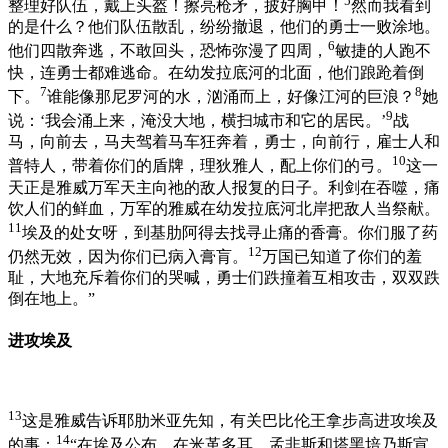
5
整理好队伍，戴上头盔！擦亮枪矛，披好胸甲！
然而我看到
的是什么？他们队伍散乱，纷纷撤退，他们的勇士一败涂地。
6
他们四散奔逃，不敢回头，恐怖弥漫了四周，
敏捷的人跑不
快，连勇士都难逃命。在幼发拉底河的北面，他们踉跄着倒
7
8
下。
谁能像那尼罗河的水，汹涌而上，好像江河的巨浪？
她
9
说：‘我会涌上来，淹没大地，横扫城市和它的居民。’
战
马，向前去，马夫驾着马车狂奔着，勇士，向前行，雇士人和
10
普特人，带着你们的盾牌，理狄雅人，配上你们的弓。
这一
天正是雅威万军天主向祂的敌人报复的日子。利剑在吞噬，痛
饮人们的鲜血，万军的雅威在幼发拉底河北岸把敌人当祭献。
11
埃及的处女呀，到基肋阿得去找寻止痛的香膏。你们服了药
12
仍然无效，因为你们已病入膏肓。
万国已知道了你们的羞
耻，大地充斥着你们的哭喊，勇士们跌撞着互相攻击，双双跌
倒在地上。”
进攻埃及
13
这是雅威告诉耶肋米亚先知，有关巴比伦王拿步高进攻埃及
14
的事：
“在埃及公布，在米革多耳、孟非斯和塔黑培乃斯宣