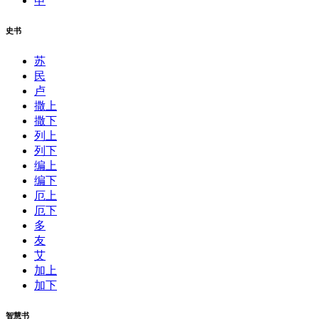
申
史书
苏
民
卢
撒上
撒下
列上
列下
编上
编下
厄上
厄下
多
友
艾
加上
加下
智慧书