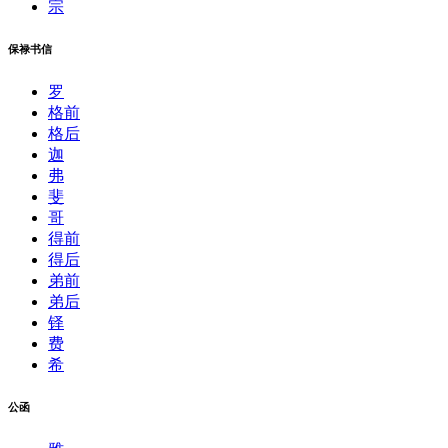
宗
保禄书信
罗
格前
格后
迦
弗
斐
哥
得前
得后
弟前
弟后
铎
费
希
公函