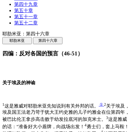
第四十九章
第五十章
第五十一章
第五十二章
耶肋米亚：第四十六章
耶肋米亚
第四十六章
四编：反对各国的预言（46-51）
关于埃及的神谕
1
①
2
这是雅威对耶肋米亚先知说到有关外邦的话。
关于埃及，
埃及国王法老乃苛于犹大王约史雅的儿子约雅金在位第四年，
3
被巴比伦王拿步高击败于幼发拉底河的加克米士。
这是雅威
4
的话：“准备好大小盾牌，向战场出发！
勇士们，套上马鞍！