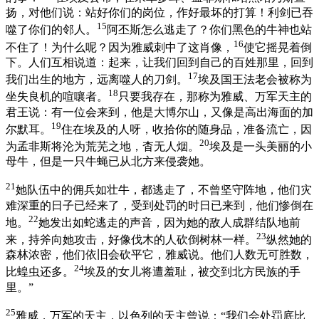
扬，对他们说：站好你们的岗位，作好最坏的打算！利剑已吞
15
噬了你们的邻人。
阿丕斯怎么逃走了？你们黑色的牛神也站
16
不住了！为什么呢？因为雅威刺中了这肖像，
使它摇晃着倒
下。人们互相说道：起来，让我们回到自己的百姓那里，回到
17
我们出生的地方，远离噬人的刀剑。
埃及国王法老会被称为
18
坐失良机的喧嚷者。
只要我存在，那称为雅威、万军天主的
君王说：有一位会来到，他是大博尔山，又像是高出海面的加
19
尔默耳。
住在埃及的人呀，收拾你的随身品，准备流亡，因
20
为孟非斯将沦为荒芜之地，杳无人烟。
埃及是一头美丽的小
母牛，但是一只牛蝇已从北方来侵袭她。
21
她队伍中的佣兵如壮牛，都逃走了，不曾坚守阵地，他们灾
难深重的日子已经来了，受到处罚的时日已来到，他们惨倒在
22
地。
她发出如蛇逃走的声音，因为她的敌人成群结队地前
23
来，持斧向她攻击，好像伐木的人砍倒树林一样。
纵然她的
森林浓密，他们依旧会砍平它，雅威说。他们人数无可胜数，
24
比蝗虫还多。
埃及的女儿将遭羞耻，被交到北方民族的手
里。”
25
雅威，万军的天主，以色列的天主曾说：“我们会处罚底比