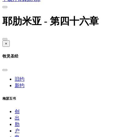
耶肋米亚 - 第四十六章
×
牧灵圣经
旧约
新约
梅瑟五书
创
出
肋
户