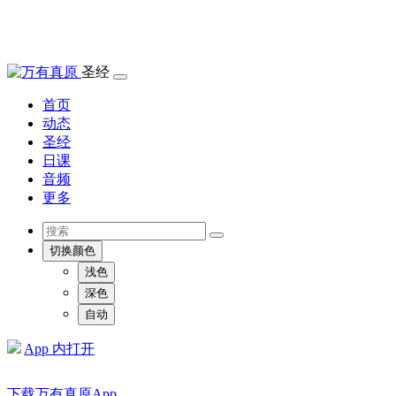
圣经
首页
动态
圣经
日课
音频
更多
切换颜色
浅色
深色
自动
App 内打开
下载万有真原App