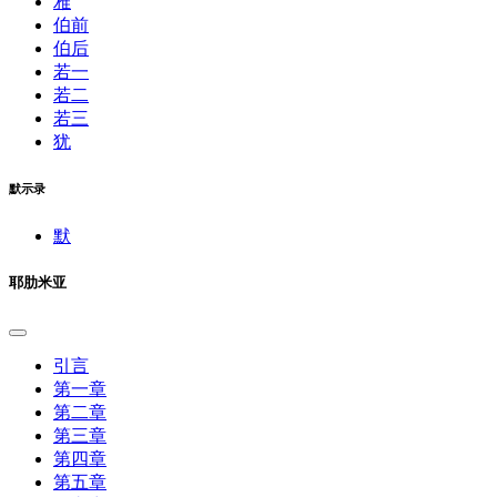
雅
伯前
伯后
若一
若二
若三
犹
默示录
默
耶肋米亚
引言
第一章
第二章
第三章
第四章
第五章