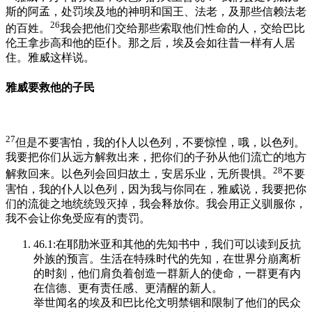
斯的阿孟，处罚埃及地的神明和国王、法老，及那些信赖法老
26
的百姓。
我会把他们交给那些索取他们性命的人，交给巴比
伦王拿步高和他的臣仆。那之后，埃及会如往昔一样有人居
住。雅威这样说。
雅威要救他的子民
27
但是不要害怕，我的仆人以色列，不要惊惶，哦，以色列。
我要把你们从远方解救出来，把你们的子孙从他们流亡的地方
28
解救回来。以色列会回归故土，安居乐业，无所畏惧。
不要
害怕，我的仆人以色列，因为我与你同在，雅威说，我要把你
们的流徙之地统统毁灭掉，我会释放你。我会用正义驯服你，
我不会让你免受应有的责罚。
46.1:在耶肋米亚和其他的先知书中，我们可以读到反抗
外族的预言。生活在特殊时代的先知，在世界分崩离析
的时刻，他们肩负着创造一群新人的使命，一群更有内
在信德、更有责任感、更清醒的新人。
举世闻名的埃及和巴比伦文明禁锢和限制了他们的民众