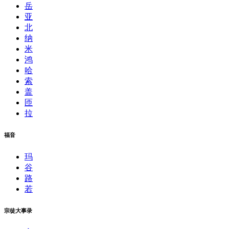
岳
亚
北
纳
米
鸿
哈
索
盖
匝
拉
福音
玛
谷
路
若
宗徒大事录