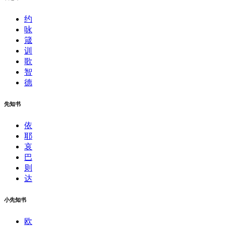
约
咏
箴
训
歌
智
德
先知书
依
耶
哀
巴
则
达
小先知书
欧