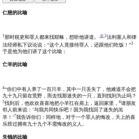
仁慈的比喻
1
①
2
那时税吏和罪人都来找耶稣，想听他讲道。
法利塞人和律
3
法经师私下议论说：“这个人竟接待罪人，还跟他们吃饭！”
于是他为他们讲了这个比喻：
亡羊的比喻
4
“你们中有人养了一百只羊，其中一只丢失了，他难道不会把
九十九只留在荒野，而去找那迷失的一只，直到找到为止吗？
5
6
找到后，他欢欢喜喜地把小羊扛在肩上，返回家里，
请朋友
邻人前来说：‘与我共同快乐吧！因为我找回了迷失的羔
7
羊！’
我告诉你们：同样地，对于一个罪人的悔改，天上的喜
乐胜过拥有九十九个不需悔改的义人。
失钱的比喻