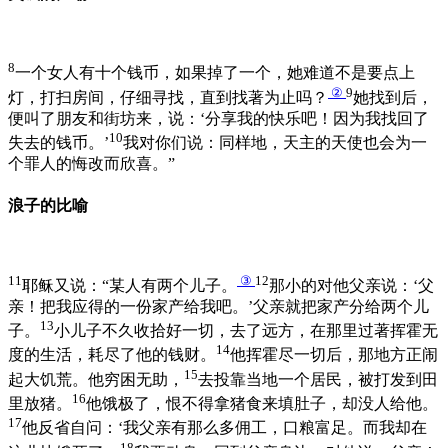
8
一个女人有十个钱币，如果掉了一个，她难道不是要点上
②
9
灯，打扫房间，仔细寻找，直到找著为止吗？
她找到后，
便叫了朋友和街坊来，说：‘分享我的快乐吧！因为我找回了
10
失去的钱币。’
我对你们说：同样地，天主的天使也会为一
个罪人的悔改而欣喜。”
浪子的比喻
11
③
12
耶稣又说：“某人有两个儿子。
那小的对他父亲说：‘父
亲！把我应得的一份家产给我吧。’父亲就把家产分给两个儿
13
子。
小儿子不久收拾好一切，去了远方，在那里过著挥霍无
14
度的生活，耗尽了他的钱财。
他挥霍尽一切后，那地方正闹
15
起大饥荒。他穷困无助，
去投靠当地一个居民，被打发到田
16
里放猪。
他饿极了，恨不得拿猪食来填肚子，却没人给他。
17
他反省自问：‘我父亲有那么多佣工，口粮富足。而我却在
18