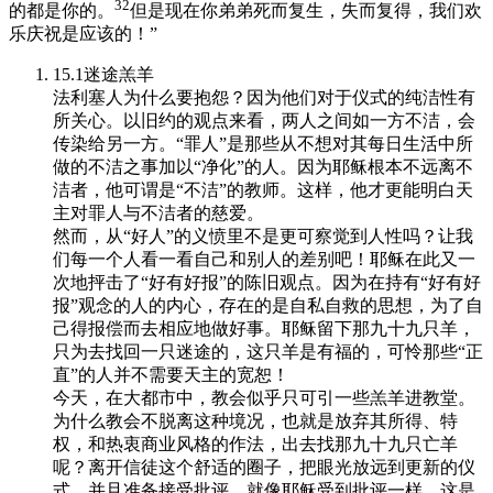
32
的都是你的。
但是现在你弟弟死而复生，失而复得，我们欢
乐庆祝是应该的！”
15.1迷途羔羊
法利塞人为什么要抱怨？因为他们对于仪式的纯洁性有
所关心。以旧约的观点来看，两人之间如一方不洁，会
传染给另一方。“罪人”是那些从不想对其每日生活中所
做的不洁之事加以“净化”的人。因为耶稣根本不远离不
洁者，他可谓是“不洁”的教师。这样，他才更能明白天
主对罪人与不洁者的慈爱。
然而，从“好人”的义愤里不是更可察觉到人性吗？让我
们每一个人看一看自己和别人的差别吧！耶稣在此又一
次地抨击了“好有好报”的陈旧观点。因为在持有“好有好
报”观念的人的内心，存在的是自私自救的思想，为了自
己得报偿而去相应地做好事。耶稣留下那九十九只羊，
只为去找回一只迷途的，这只羊是有福的，可怜那些“正
直”的人并不需要天主的宽恕！
今天，在大都市中，教会似乎只可引一些羔羊进教堂。
为什么教会不脱离这种境况，也就是放弃其所得、特
权，和热衷商业风格的作法，出去找那九十九只亡羊
呢？离开信徒这个舒适的圈子，把眼光放远到更新的仪
式，并且准备接受批评，就像耶稣受到批评一样，这是