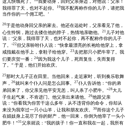
这儿快饿死了。
我要动身，回到父亲身边，对他说：父亲！
19
我得罪了天，也对不起你。
我不配再称作你的儿子，请把我
当作你的一个佣工吧。’
20
于是他动身回父亲的家去。他还在远处时，父亲看见了他，
21
心生怜悯，跑过去搂住他的脖子，热情地亲吻他。
儿子对他
说：‘父亲，我得罪了天，也对不起你，再不配称作你的儿子
22
了。’
但父亲吩咐仆人说：“快拿最漂亮的长袍给他穿上，拿
23
戒指戴在他手上，拿鞋子给他穿。
去把那只小肥牛宰了。我
24
们要庆贺一番：
因为我这个儿子，死而复生，失而复得
了。” 于是，他们开始欢庆。
25
那时大儿子正在田里。当他回来，走近家时，听到奏乐歌舞
26
27
声，
就叫来个仆人问是怎么回事。
仆人告诉他：“你的弟
28
弟回来了，你父亲见他平安无恙，叫人杀了小肥牛。”
大儿
29
子生起气来，不肯进门。他父亲出来请他。
他跟父亲
说：“你看我为你苦干这么多年，从不违背你的命令，你却从
30
来没为我宰过一只小山羊，让我和朋友欢庆。
而你这个儿子
在娼妓身上花尽了你的财产，他一回来，你倒为他宰了一头小
31
肥牛！”
父亲就说：“我的孩子！你一直和我在一起，我所有