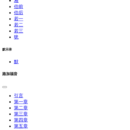
雅
伯前
伯后
若一
若二
若三
犹
默示录
默
路加福音
引言
第一章
第二章
第三章
第四章
第五章