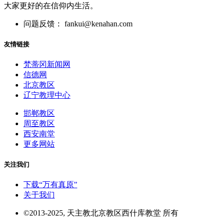
大家更好的在信仰内生活。
问题反馈： fankui@kenahan.com
友情链接
梵蒂冈新闻网
信德网
北京教区
辽宁教理中心
邯郸教区
周至教区
西安南堂
更多网站
关注我们
下载“万有真原”
关于我们
©2013-2025, 天主教北京教区西什库教堂 所有