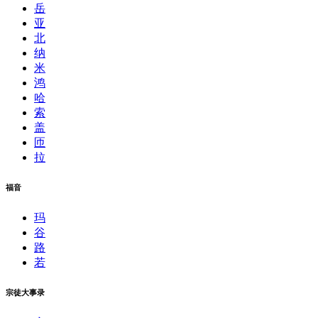
岳
亚
北
纳
米
鸿
哈
索
盖
匝
拉
福音
玛
谷
路
若
宗徒大事录