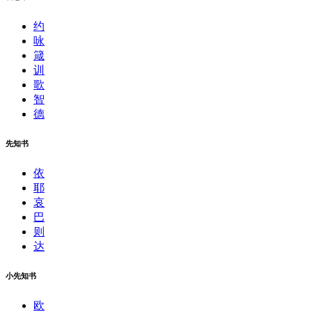
约
咏
箴
训
歌
智
德
先知书
依
耶
哀
巴
则
达
小先知书
欧