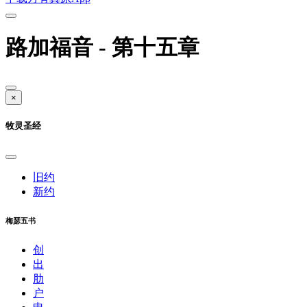
路加福音 - 第十五章
×
牧灵圣经
旧约
新约
梅瑟五书
创
出
肋
户