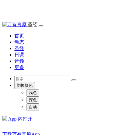
圣经
首页
动态
圣经
日课
音频
更多
切换颜色
浅色
深色
自动
App 内打开
下载万有真原App