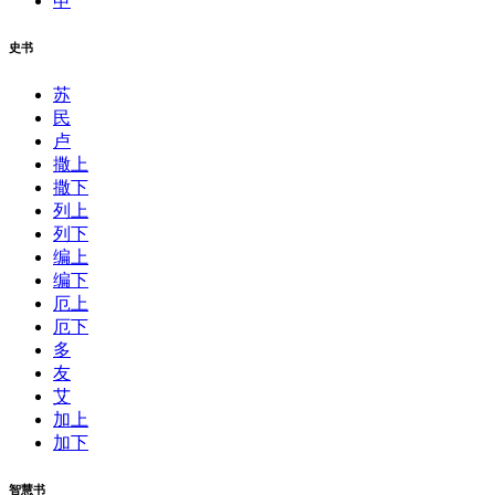
申
史书
苏
民
卢
撒上
撒下
列上
列下
编上
编下
厄上
厄下
多
友
艾
加上
加下
智慧书