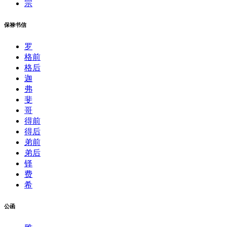
宗
保禄书信
罗
格前
格后
迦
弗
斐
哥
得前
得后
弟前
弟后
铎
费
希
公函