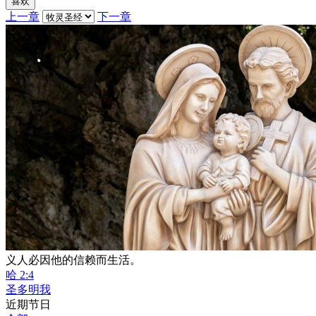
喜欢
上一章
下一章
义人必因他的信赖而生活。
哈 2:4
圣多明我
近期节日