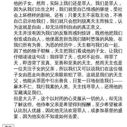
他的子女。然而，实际上我们还是罪人。我们是罪人，
因为从我们出生之时，我们就受自己情感的驱使，受社
会上坏榜样的影响。还有：只要天主不采取主动，不将
自己启示给我们，我们就只会想到脱离天主而独立，认
为这就是自由，却无法得到自由的真正意义。
天主并没有因为我们的反叛而感到惊讶，既然他把我们
创造成自由人，他便愿意担负我们随时堕落的风险。在
我们所有为善、为恶的经历中，天主都与我们在一起。
因了他的独子耶稣，天主把我们看成他的子女。让我们
仔细读读这句话：我得罪了天，也对不起你。得罪了
天，即违背了至真、至善和至美的天主。然而天主也是
一位关注子女的父亲，所以我们又可以说我们在这位领
子女由恶走向善的父亲眼前犯了罪。这就是我们的天主
父，他能从罪恶中引出善良，日复一日地创造我们——
麻木不仁、我行我素的人类。天主找寻罪人，还用他的
宝藏满足我们。
但是大儿子，这个以封闭的心灵服从一切的人，却无法
了解这些。他侍奉父亲是希望得到报酬，至少希望被承
认比别人优越，因此他无法欢迎罪人，或参加基督的盛
宴，因为他实在不知道如何去爱。