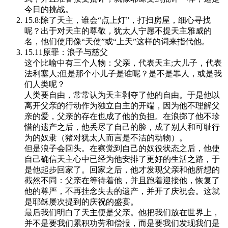
今日的挑战。
15.8:除了天主，谁会“点上灯”，打扫房屋，细心寻找
呢？出于对天主的尊敬，犹太人宁愿不提天主雅威的
名，他们使用像“天使”或“上天”这样的词来指代他。
15.11原罪：浪子与慈父
这个比喻中有三个人物：父亲，代表天主;大儿子，代表
法利塞人;但是那个小儿子是谁呢？是不是罪人，或是我
们人类呢？
人类要自由，常常认为天主剥夺了他的自由。于是他以
离开父亲的行动作为独立自主的开端，因为他不理解父
亲的爱，父亲的存在也成了他的负担。在浪掷了他不珍
惜的遗产之后，他丢尽了自己的脸，成了别人和可耻行
为的奴隶（猪对犹太人而言是不洁的动物）。
但是浪子会回头。在察觉到自己的奴役状态之后，他使
自己确信天主心中已经为他安排了更好的生活之路，于
是他起步回家了。回家之后，他才发现父亲和他所想的
截然不同：父亲在等待着他，并且跑着迎接他，恢复了
他的尊严，不再挂念失去的遗产，并开了庆祝会。这就
是耶稣屡次提到的庆祝的盛宴。
最后我们明白了天主便是父亲。他把我们放在世界上，
并不是要我们累积功劳和偿报，而是要我们发现我们是