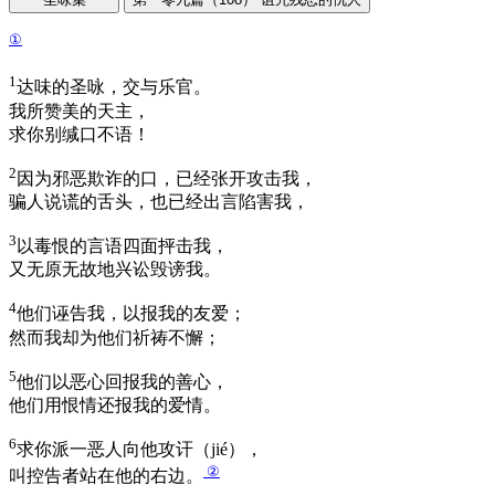
①
1
达味的圣咏，交与乐官。
我所赞美的天主，
求你别缄口不语！
2
因为邪恶欺诈的口，已经张开攻击我，
骗人说谎的舌头，也已经出言陷害我，
3
以毒恨的言语四面抨击我，
又无原无故地兴讼毁谤我。
4
他们诬告我，以报我的友爱；
然而我却为他们祈祷不懈；
5
他们以恶心回报我的善心，
他们用恨情还报我的爱情。
6
求你派一恶人向他攻讦（jié），
②
叫控告者站在他的右边。