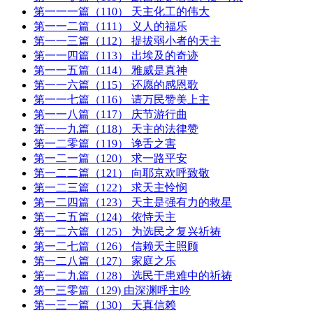
第一一一篇（110） 天主化工的伟大
第一一二篇（111） 义人的福乐
第一一三篇（112） 提拔弱小者的天主
第一一四篇（113） 出埃及的奇迹
第一一五篇（114） 雅威是真神
第一一六篇（115） 还愿的感恩歌
第一一七篇（116） 请万民赞美上主
第一一八篇（117） 庆节游行曲
第一一九篇（118） 天主的法律赞
第一二零篇（119） 谗舌之害
第一二一篇（120） 求一路平安
第一二二篇（121） 向耶京欢呼致敬
第一二三篇（122） 求天主怜悯
第一二四篇（123） 天主是强有力的救星
第一二五篇（124） 依恃天主
第一二六篇（125） 为选民之复兴祈祷
第一二七篇（126） 信赖天主照顾
第一二八篇（127） 家庭之乐
第一二九篇（128） 选民于患难中的祈祷
第一三零篇（129) 由深渊呼主吟
第一三一篇（130） 天真信赖