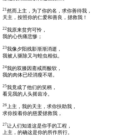
21
然而上主，为了你的名，求你善待我，
天主，按照你的仁爱和善良，拯救我！
22
我原来贫穷可怜，
我的心伤痛悲惨；
23
我像夕阳残影渐渐消逝，
我被人驱除又与蝗虫相似。
24
我的双膝因斋戒而酸软，
我的肉体已经消瘦不堪。
25
我竟成了他们的笑柄，
看见我的人头摇齿冷。
26
上主，我的天主，求你扶助我，
求你按着你的慈爱拯救我，
27
让人们知道这是你手的工程，
上主，的确这是你的所作所行。