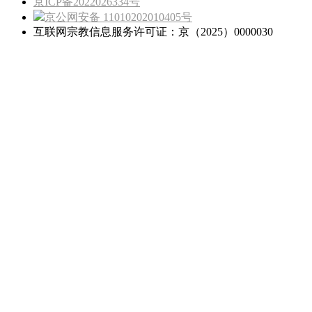
京ICP备2022026334号
京公网安备 11010202010405号
互联网宗教信息服务许可证：京（2025）0000030