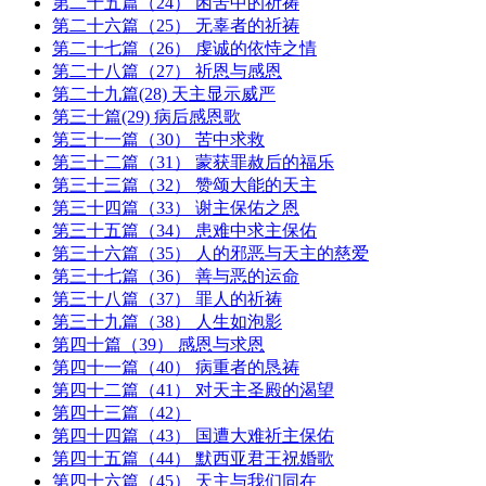
第二十五篇（24） 困苦中的祈祷
第二十六篇（25） 无辜者的祈祷
第二十七篇（26） 虔诚的依恃之情
第二十八篇（27） 祈恩与感恩
第二十九篇(28) 天主显示威严
第三十篇(29) 病后感恩歌
第三十一篇（30） 苦中求救
第三十二篇（31） 蒙获罪赦后的福乐
第三十三篇（32） 赞颂大能的天主
第三十四篇（33） 谢主保佑之恩
第三十五篇（34） 患难中求主保佑
第三十六篇（35） 人的邪恶与天主的慈爱
第三十七篇（36） 善与恶的运命
第三十八篇（37） 罪人的祈祷
第三十九篇（38） 人生如泡影
第四十篇（39） 感恩与求恩
第四十一篇（40） 病重者的恳祷
第四十二篇（41） 对天主圣殿的渴望
第四十三篇（42）
第四十四篇（43） 国遭大难祈主保佑
第四十五篇（44） 默西亚君王祝婚歌
第四十六篇（45） 天主与我们同在