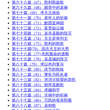
第六十八篇（67） 胜利凯旋歌
第六十九篇（68） 困苦中的哀祷
第七十篇（69） 求天主保佑
第七十一篇（70） 老年人的祈祷
第七十二篇（71） 默西亚神国
第七十三篇（72） 富贵如云烟
第七十四篇（73） 哀吊圣殿的毁灭
第七十五篇（74） 天主是审判主
第七十六篇（75） 胜利的凯歌
第七十七篇(76） 回念天主的大恩
第七十八篇（77) 先民叛命的遗教
第七十九篇（78） 哀圣城的毁灭
第八十篇（79） 求以色列复兴
第八十一篇（80） 庆节的歌咏
第八十二篇（81） 警告为民长者
第八十三篇（82） 求消灭联盟的异民
第八十四篇（83） 朝拜圣殿歌
第八十五篇（84） 求赐和平
第八十六篇（85） 灾祸中的祈祷
第八十七篇（86） 万民的母亲熙雍
第八十八篇（87） 哀怨歌