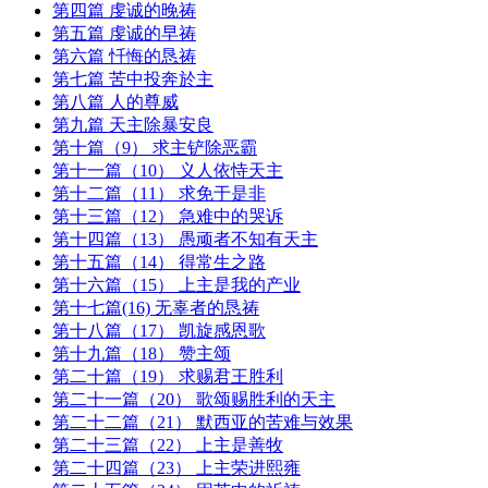
第四篇 虔诚的晚祷
第五篇 虔诚的早祷
第六篇 忏悔的恳祷
第七篇 苦中投奔於主
第八篇 人的尊威
第九篇 天主除暴安良
第十篇（9） 求主铲除恶霸
第十一篇（10） 义人依恃天主
第十二篇（11） 求免于是非
第十三篇（12） 急难中的哭诉
第十四篇（13） 愚顽者不知有天主
第十五篇（14） 得常生之路
第十六篇（15） 上主是我的产业
第十七篇(16) 无辜者的恳祷
第十八篇（17） 凯旋感恩歌
第十九篇（18） 赞主颂
第二十篇（19） 求赐君王胜利
第二十一篇（20） 歌颂赐胜利的天主
第二十二篇（21） 默西亚的苦难与效果
第二十三篇（22） 上主是善牧
第二十四篇（23） 上主荣进熙雍