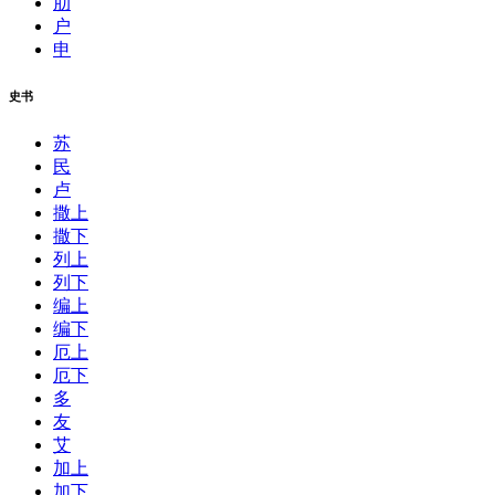
肋
户
申
史书
苏
民
卢
撒上
撒下
列上
列下
编上
编下
厄上
厄下
多
友
艾
加上
加下