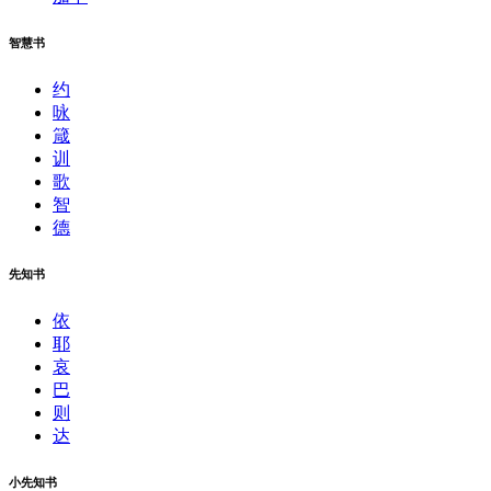
智慧书
约
咏
箴
训
歌
智
德
先知书
依
耶
哀
巴
则
达
小先知书