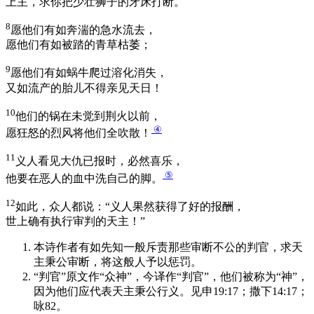
上主，求你把少壮狮子的牙床打断。
8
愿他们有如奔湍的急水流去，
愿他们有如被踏的青草枯萎；
9
愿他们有如蜗牛爬过溶化消失，
又如流产的胎儿不得亲见天日！
10
他们的锅在未觉到荆火以前，
④
愿狂怒的烈风将他们全吹散！
11
义人看见大仇已报时，必然喜乐，
⑤
他要在恶人的血中洗自己的脚。
12
如此，众人都说：“义人果然获得了好的报酬，
世上确有执行审判的天主！”
本诗作者有如先知一般斥责那些审断不公的判官，求天
主秉公审断，将这般人予以惩罚。
“判官”原文作“众神”，今译作“判官”，他们被称为“神”，
因为他们应代表天主秉公行义。见申19:17；撒下14:17；
咏82。