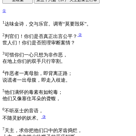
①
1
达味金诗，交与乐官。调寄“莫要毁坏”。
2
②
判官们！你们是否真正出言公平？
世人们！你们是否照理审断案情？
3
可惜你们一心只想为非作恶，
在地上你们的双手只行宰割。
4
作恶者一离母胎，即背离正路；
说谎者一出母腹，即走入歧途。
5
他们满怀的毒素有如蛇毒；
他们又像塞住耳朵的聋蝮，
6
不听巫士的音语，
③
不随灵妙的妖术。
7
天主，求你把他们口中的牙齿捣烂，