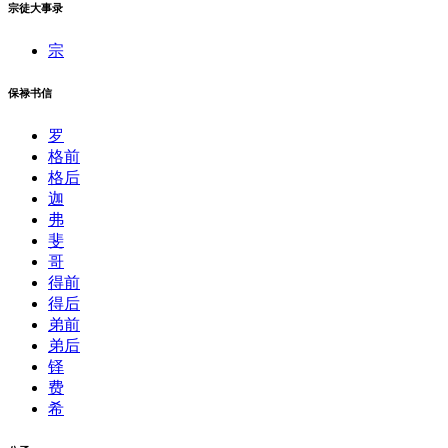
宗徒大事录
宗
保禄书信
罗
格前
格后
迦
弗
斐
哥
得前
得后
弟前
弟后
铎
费
希