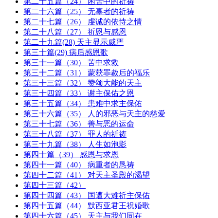
第二十五篇（24） 困苦中的祈祷
第二十六篇（25） 无辜者的祈祷
第二十七篇（26） 虔诚的依恃之情
第二十八篇（27） 祈恩与感恩
第二十九篇(28) 天主显示威严
第三十篇(29) 病后感恩歌
第三十一篇（30） 苦中求救
第三十二篇（31） 蒙获罪赦后的福乐
第三十三篇（32） 赞颂大能的天主
第三十四篇（33） 谢主保佑之恩
第三十五篇（34） 患难中求主保佑
第三十六篇（35） 人的邪恶与天主的慈爱
第三十七篇（36） 善与恶的运命
第三十八篇（37） 罪人的祈祷
第三十九篇（38） 人生如泡影
第四十篇（39） 感恩与求恩
第四十一篇（40） 病重者的恳祷
第四十二篇（41） 对天主圣殿的渴望
第四十三篇（42）
第四十四篇（43） 国遭大难祈主保佑
第四十五篇（44） 默西亚君王祝婚歌
第四十六篇（45） 天主与我们同在