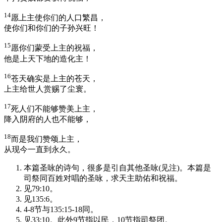
14
愿上主使你们的人口繁昌，
使你们和你们的子孙兴旺！
15
愿你们蒙受上主的祝福，
他是上天下地的造化主！
16
苍天确实是上主的苍天，
上主给世人赏赐了尘寰。
17
死人们不能够赞美上主，
降入阴府的人也不能够，
18
而是我们赞颂上主，
从现今一直到永久。
本篇圣咏的诗句，很多是引自其他圣咏(见注)。本篇是
司祭同百姓对唱的圣咏，求天主助佑和祝福。
见79:10。
见135:6。
4-8节与135:15-18同。
见33:10。此外9节指以民，10节指司祭团。