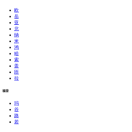
欧
岳
亚
北
纳
米
鸿
哈
索
盖
匝
拉
福音
玛
谷
路
若