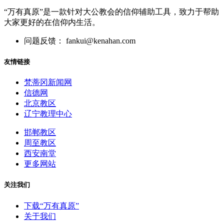
“万有真原”是一款针对大公教会的信仰辅助工具，致力于帮助
大家更好的在信仰内生活。
问题反馈： fankui@kenahan.com
友情链接
梵蒂冈新闻网
信德网
北京教区
辽宁教理中心
邯郸教区
周至教区
西安南堂
更多网站
关注我们
下载“万有真原”
关于我们