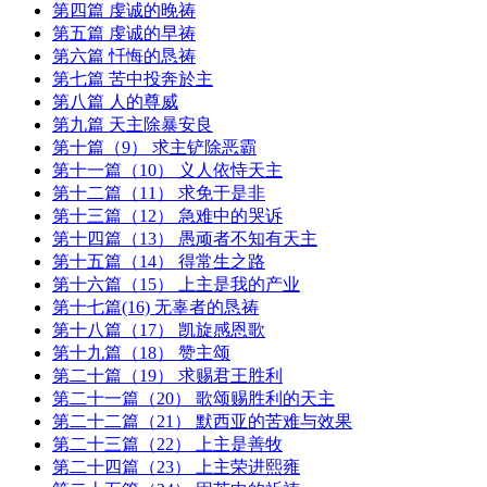
第四篇 虔诚的晚祷
第五篇 虔诚的早祷
第六篇 忏悔的恳祷
第七篇 苦中投奔於主
第八篇 人的尊威
第九篇 天主除暴安良
第十篇（9） 求主铲除恶霸
第十一篇（10） 义人依恃天主
第十二篇（11） 求免于是非
第十三篇（12） 急难中的哭诉
第十四篇（13） 愚顽者不知有天主
第十五篇（14） 得常生之路
第十六篇（15） 上主是我的产业
第十七篇(16) 无辜者的恳祷
第十八篇（17） 凯旋感恩歌
第十九篇（18） 赞主颂
第二十篇（19） 求赐君王胜利
第二十一篇（20） 歌颂赐胜利的天主
第二十二篇（21） 默西亚的苦难与效果
第二十三篇（22） 上主是善牧
第二十四篇（23） 上主荣进熙雍