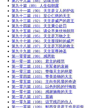
第八十九篇（88） 达味王朝
第九十篇（89） 人生似朝露
第九十一篇（90） 天主是义人的护佑
第九十二篇（91） 至公仁慈的天主
第九十三篇（92） 天主是威严的君王
第九十四篇（93） 天主秉公处罚
第九十五篇（94） 请众齐来伏地朝拜
第九十六篇（95） 天主是万物之主
第九十七篇（96） 天主显现时的威严
第九十八篇（97） 天主是万民的救主
第九十九篇（98） 天主至尊神圣
第一零零篇（99） 感恩歌
第一零一篇（100） 君主的模范
第一零二篇（101） 充军者的哀祷
第一零三篇（102） 赞颂天主的慈爱
第一零四篇（103） 赞美造物的大主
第一零五篇（104） 主向先民显的奇迹
第一零六篇（105） 以色列民的忏悔歌
第一零七篇（106） 感谢施救的天主
第一零八篇（107） 晨祷
第一零九篇（108） 诅咒残忍的仇人
第一一零篇（109） 默西亚是君王也是司祭