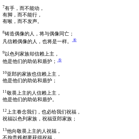
7
有手，而不能动，
有脚，而不能行，
有喉，而不发声。
8
铸造偶像的人，将与偶像同亡；
④
凡信赖偶像的人，也将是一样。
9
以色列家族却信赖上主，
⑤
他是他们的助佑和盾护；
10
亚郎的家族也信赖上主，
他是他们的助佑和盾护；
11
敬畏上主的人信赖上主，
他是他们的助佑和盾护。
12
上主眷念我们，也必给我们祝福，
祝福以色列家族，祝福亚郎家族；
13
他向敬畏上主的人祝福，
不拘贵贱都要获得祝福，