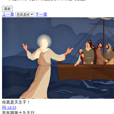
喜欢
上一章
下一章
你真是天主子！
玛 14:33
常年期第十九主日