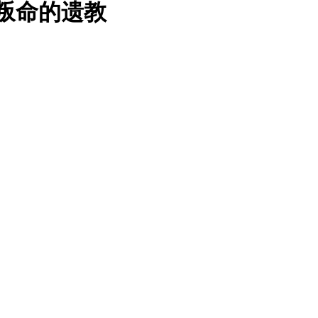
民叛命的遗教