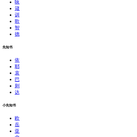
咏
箴
训
歌
智
德
先知书
依
耶
哀
巴
则
达
小先知书
欧
岳
亚