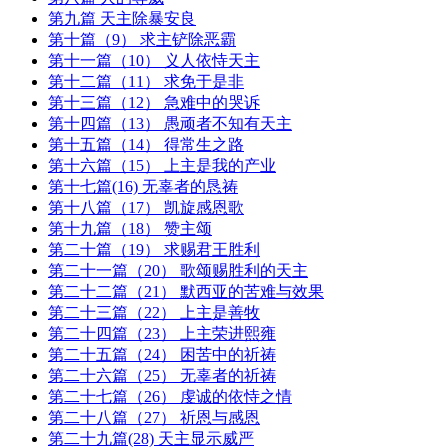
第九篇 天主除暴安良
第十篇（9） 求主铲除恶霸
第十一篇（10） 义人依恃天主
第十二篇（11） 求免于是非
第十三篇（12） 急难中的哭诉
第十四篇（13） 愚顽者不知有天主
第十五篇（14） 得常生之路
第十六篇（15） 上主是我的产业
第十七篇(16) 无辜者的恳祷
第十八篇（17） 凯旋感恩歌
第十九篇（18） 赞主颂
第二十篇（19） 求赐君王胜利
第二十一篇（20） 歌颂赐胜利的天主
第二十二篇（21） 默西亚的苦难与效果
第二十三篇（22） 上主是善牧
第二十四篇（23） 上主荣进熙雍
第二十五篇（24） 困苦中的祈祷
第二十六篇（25） 无辜者的祈祷
第二十七篇（26） 虔诚的依恃之情
第二十八篇（27） 祈恩与感恩
第二十九篇(28) 天主显示威严