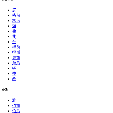
罗
格前
格后
迦
弗
斐
哥
得前
得后
弟前
弟后
铎
费
希
公函
雅
伯前
伯后