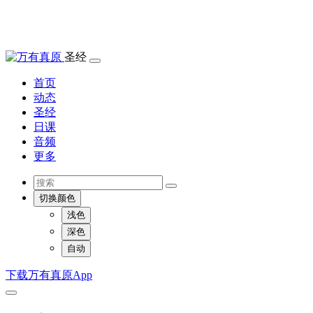
圣经
首页
动态
圣经
日课
音频
更多
切换颜色
浅色
深色
自动
下载万有真原App