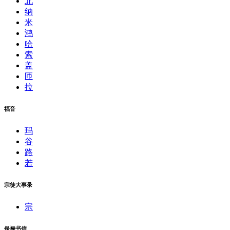
北
纳
米
鸿
哈
索
盖
匝
拉
福音
玛
谷
路
若
宗徒大事录
宗
保禄书信