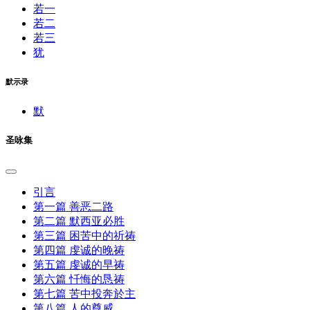
若一
若二
若三
犹
默示录
默
圣咏集
引言
第一篇 善恶二路
第二篇 默西亚必胜
第三篇 困苦中的祈祷
第四篇 虔诚的晚祷
第五篇 虔诚的早祷
第六篇 忏悔的恳祷
第七篇 苦中投奔於主
第八篇 人的尊威