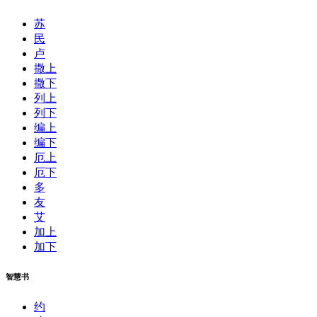
苏
民
卢
撒上
撒下
列上
列下
编上
编下
厄上
厄下
多
友
艾
加上
加下
智慧书
约