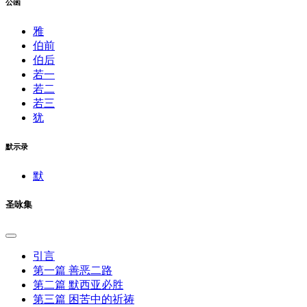
公函
雅
伯前
伯后
若一
若二
若三
犹
默示录
默
圣咏集
引言
第一篇 善恶二路
第二篇 默西亚必胜
第三篇 困苦中的祈祷