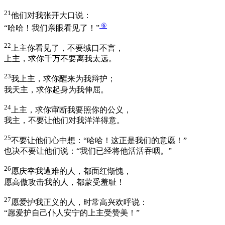
21
他们对我张开大口说：
⑥
“哈哈！我们亲眼看见了！”
22
上主你看见了，不要缄口不言，
上主，求你千万不要离我太远。
23
我上主，求你醒来为我辩护；
我天主，求你起身为我伸屈。
24
上主，求你审断我要照你的公义，
我主，不要让他们对我洋洋得意。
25
不要让他们心中想：“哈哈！这正是我们的意愿！”
也决不要让他们说：“我们已经将他活活吞咽。”
26
愿庆幸我遭难的人，都面红惭愧，
愿高傲攻击我的人，都蒙受羞耻！
27
愿爱护我正义的人，时常高兴欢呼说：
“愿爱护自己仆人安宁的上主受赞美！”