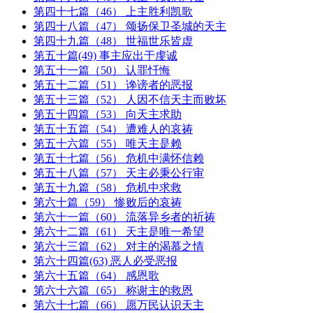
第四十七篇（46） 上主胜利凯歌
第四十八篇（47） 颂扬保卫圣城的天主
第四十九篇（48） 世福世乐皆虚
第五十篇(49) 事主应出于虔诚
第五十一篇（50） 认罪忏悔
第五十二篇（51） 谗谤者的恶报
第五十三篇（52） 人因不信天主而败坏
第五十四篇（53） 向天主求助
第五十五篇（54） 遭难人的哀祷
第五十六篇（55） 唯天主是赖
第五十七篇（56） 危机中满怀信赖
第五十八篇（57） 天主必秉公行审
第五十九篇（58） 危机中求救
第六十篇（59） 惨败后的哀祷
第六十一篇（60） 流落异乡者的祈祷
第六十二篇（61） 天主是唯一希望
第六十三篇（62） 对主的渴慕之情
第六十四篇(63) 恶人必受恶报
第六十五篇（64） 感恩歌
第六十六篇（65） 称谢主的救恩
第六十七篇（66） 愿万民认识天主