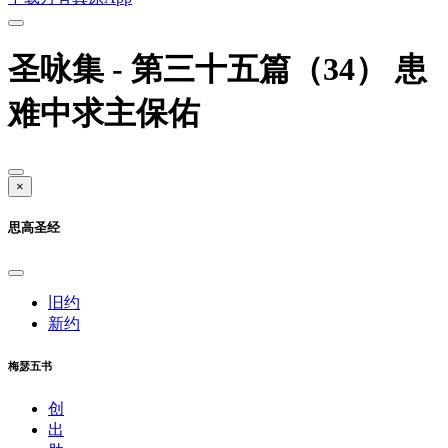
圣咏集 - 第三十五篇（34） 患
难中求主保佑
×
思高圣经
旧约
新约
梅瑟五书
创
出