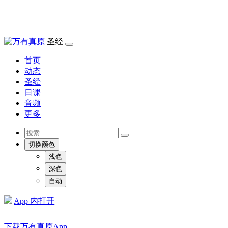
圣经
首页
动态
圣经
日课
音频
更多
切换颜色
浅色
深色
自动
App 内打开
下载万有真原App