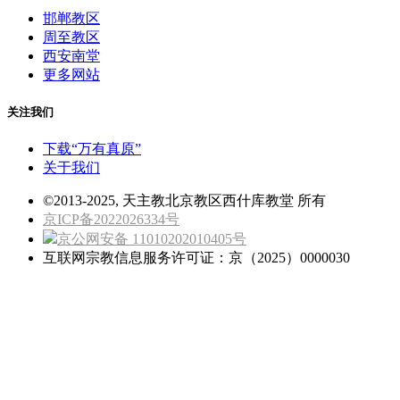
邯郸教区
周至教区
西安南堂
更多网站
关注我们
下载“万有真原”
关于我们
©2013-2025, 天主教北京教区西什库教堂 所有
京ICP备2022026334号
京公网安备 11010202010405号
互联网宗教信息服务许可证：京（2025）0000030