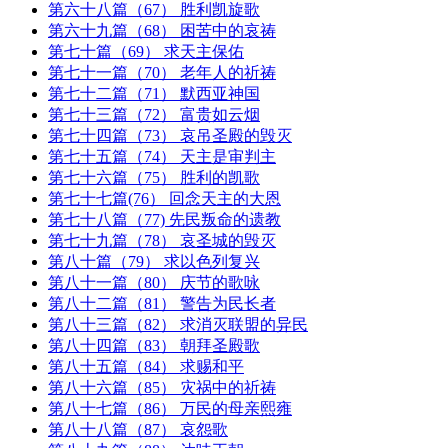
第六十八篇（67） 胜利凯旋歌
第六十九篇（68） 困苦中的哀祷
第七十篇（69） 求天主保佑
第七十一篇（70） 老年人的祈祷
第七十二篇（71） 默西亚神国
第七十三篇（72） 富贵如云烟
第七十四篇（73） 哀吊圣殿的毁灭
第七十五篇（74） 天主是审判主
第七十六篇（75） 胜利的凯歌
第七十七篇(76） 回念天主的大恩
第七十八篇（77) 先民叛命的遗教
第七十九篇（78） 哀圣城的毁灭
第八十篇（79） 求以色列复兴
第八十一篇（80） 庆节的歌咏
第八十二篇（81） 警告为民长者
第八十三篇（82） 求消灭联盟的异民
第八十四篇（83） 朝拜圣殿歌
第八十五篇（84） 求赐和平
第八十六篇（85） 灾祸中的祈祷
第八十七篇（86） 万民的母亲熙雍
第八十八篇（87） 哀怨歌