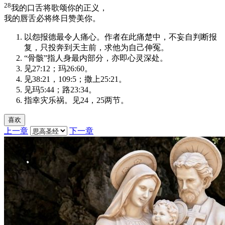
28
我的口舌将歌颂你的正义，
我的唇舌必将终日赞美你。
以怨报德最令人痛心。作者在此痛楚中，不妄自判断报
复，只投奔到天主前，求他为自己伸冤。
“骨骸”指人身最内部分，亦即心灵深处。
见27:12；玛26:60。
见38:21，109:5；撒上25:21。
见玛5:44；路23:34。
指幸灾乐祸。见24，25两节。
喜欢
上一章
下一章