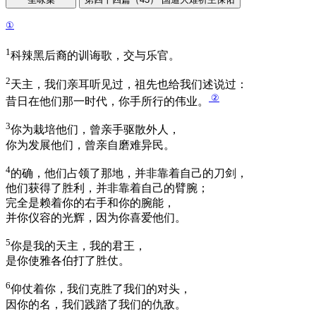
①
1
科辣黑后裔的训诲歌，交与乐官。
2
天主，我们亲耳听见过，祖先也给我们述说过：
②
昔日在他们那一时代，你手所行的伟业。
3
你为栽培他们，曾亲手驱散外人，
你为发展他们，曾亲自磨难异民。
4
的确，他们占领了那地，并非靠着自己的刀剑，
他们获得了胜利，并非靠着自己的臂腕；
完全是赖着你的右手和你的腕能，
并你仪容的光辉，因为你喜爱他们。
5
你是我的天主，我的君王，
是你使雅各伯打了胜仗。
6
仰仗着你，我们克胜了我们的对头，
因你的名，我们践踏了我们的仇敌。