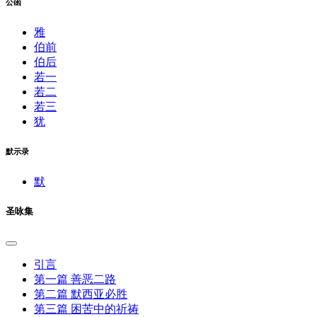
公函
雅
伯前
伯后
若一
若二
若三
犹
默示录
默
圣咏集
引言
第一篇 善恶二路
第二篇 默西亚必胜
第三篇 困苦中的祈祷