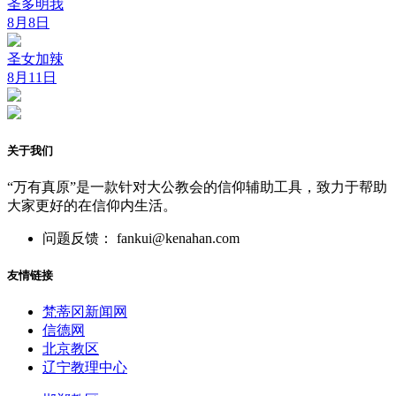
圣多明我
8月8日
圣女加辣
8月11日
关于我们
“万有真原”是一款针对大公教会的信仰辅助工具，致力于帮助
大家更好的在信仰内生活。
问题反馈： fankui@kenahan.com
友情链接
梵蒂冈新闻网
信德网
北京教区
辽宁教理中心