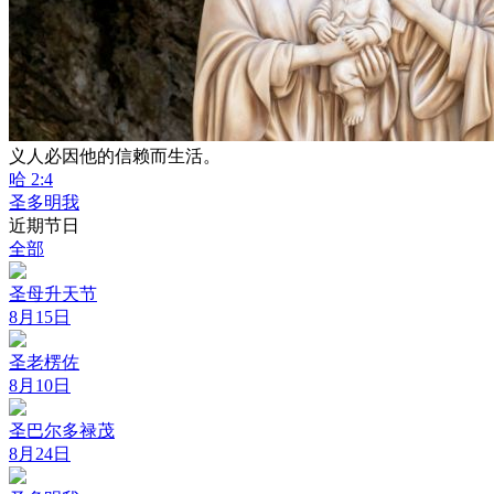
义人必因他的信赖而生活。
哈 2:4
圣多明我
近期节日
全部
圣母升天节
8月15日
圣老楞佐
8月10日
圣巴尔多禄茂
8月24日