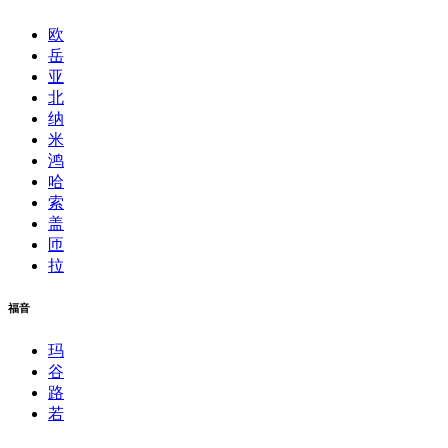
欧
岳
亚
北
纳
米
鸿
哈
索
盖
匝
拉
福音
玛
谷
路
若